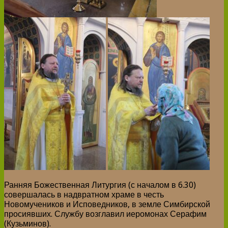
Ранняя Божественная Литургия (с началом в 6.30)
совершалась в надвратном храме в честь
Новомучеников и Исповедников, в земле Симбирской
просиявших. Службу возглавил иеромонах Серафим
(Кузьминов).